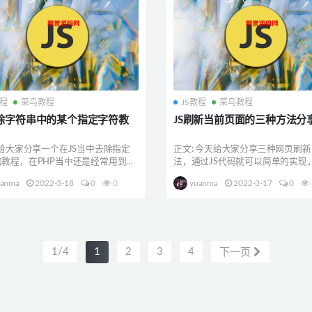
教程
菜鸟教程
JS教程
菜鸟教程
去除字符串中的某个指定字符教
JS刷新当前页面的三种方法分
 给大家分享一个在JS当中去除指定
正文: 今天给大家分享三种网页刷
的教程，在PHP当中还是经常用到
法，通过JS代码就可以简单的实现
当中我就...
是第一种，直接看...
uanma
2022-3-18
0
0
yuanma
2022-3-17
0
1/4
1
2
3
4
下一页