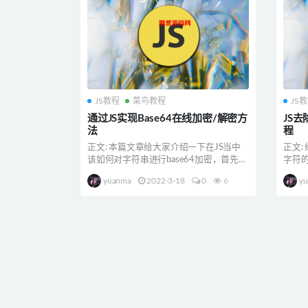
JS教程
菜鸟教程
JS
通过JS实现Base64在线加密/解密方
JS
法
程
正文: 本篇文章给大家介绍一下在JS当中
正文:
该如何对字符串进行base64加密，首先我
字符
们得引入一...
的，JS
yuanma
2022-3-18
0
6
y