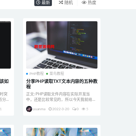
最新
随机
热度
PHP教程
菜鸟教程
高该如
分享PHP读取TXT文本内容的五种教
程
3时突
正文: PHP读取文件内容在实际开发当
百分之
中，还是比较常见的，所以今天我就给大
家分享几种读取的方...
1
yuanma
2022-3-20
0
5