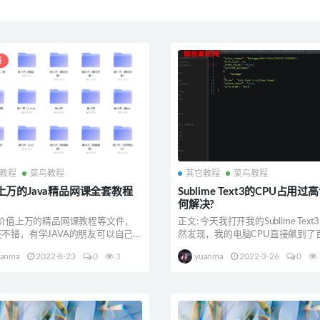
费
教程
菜鸟教程
其它教程
菜鸟教程
上万的Java精品网课全套教程
Sublime Text3的CPU占用过
何解决?
 价值上万的精品网课教程等文件，
正文: 今天我打开我的Sublime Text
不错，有学JAVA的朋友可以自己去
然发现，我的电脑CPU直接飙到了
。
8...
uanma
2022-8-23
0
3
yuanma
2022-3-26
0