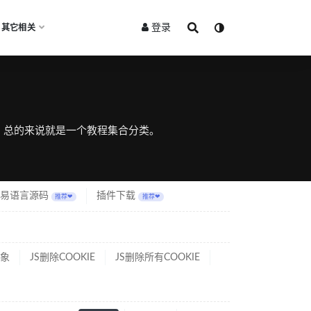
登录
其它相关
程，总的来说就是一个教程集合分类。
易语言源码
插件下载
推荐❤
推荐❤
对象
JS删除COOKIE
JS删除所有COOKIE