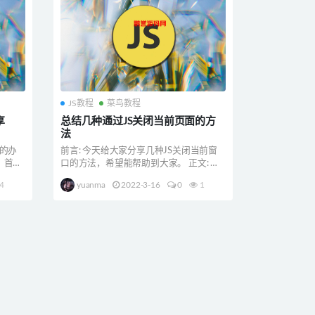
JS教程
菜鸟教程
享
总结几种通过JS关闭当前页面的方
法
新的办
前言: 今天给大家分享几种JS关闭当前窗
，首先
口的方法，希望能帮助到大家。 正文: 第
一种，不带任...
4
yuanma
2022-3-16
0
1