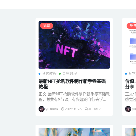
免费
免
其它教程
菜鸟教程
其它
最新NFT抢购软件制作新手零基础
价值
教程
分享
正文: 最新NFT抢购软件制作新手零基础教
正文:
程，总共有9节课，有兴趣的自行去学习
感觉还
吧。
学习
yuanma
2022-8-26
0
7
y