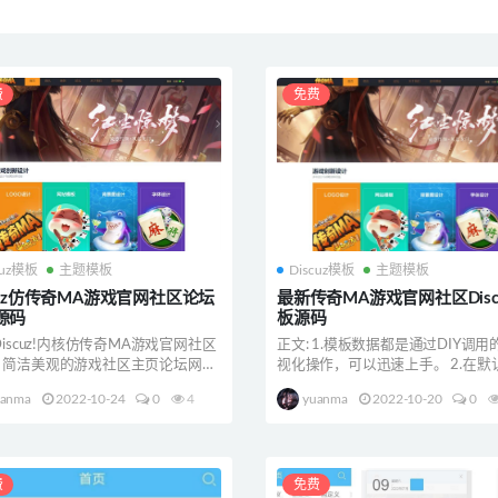
费
免费
cuz模板
主题模板
Discuz模板
主题模板
scuz仿传奇MA游戏官网社区论坛
最新传奇MA游戏官网社区Disc
源码
板源码
Discuz!内核仿传奇MA游戏官网社区
正文: 1.模板数据都是通过DIY调用
，简洁美观的游戏社区主页论坛网站
视化操作，可以迅速上手。 2.在默
...
基础上重...
uanma
2022-10-24
0
4
yuanma
2022-10-20
0
费
免费