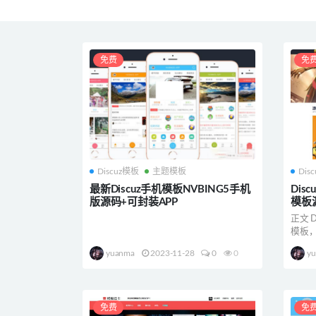
免费
免
Discuz模板
主题模板
Dis
最新Discuz手机模板NVBING5手机
Di
版源码+可封装APP
模板
正文 
模板
模板 1、
yuanma
2023-11-28
0
0
y
免费
免