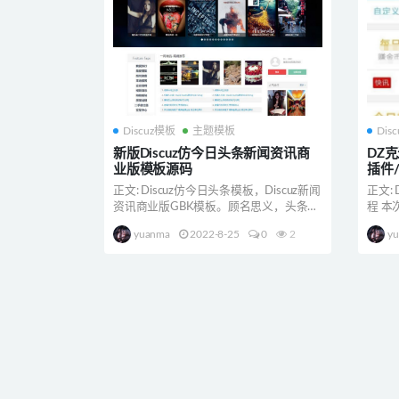
Discuz模板
主题模板
Dis
新版Discuz仿今日头条新闻资讯商
DZ
业版模板源码
插件
正文: Discuz仿今日头条模板，Discuz新闻
正文:
资讯商业版GBK模板。顾名思义，头条新
程 本
闻...
板最新.
yuanma
2022-8-25
0
2
y