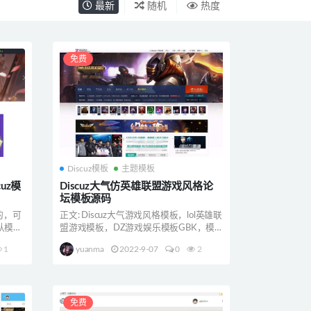
最新
随机
热度
免费
Discuz模板
主题模板
uz模
Discuz大气仿英雄联盟游戏风格论
坛模板源码
的，可
正文: Discuz大气游戏风格模板，lol英雄联
认模板
盟游戏模板，DZ游戏娱乐模板GBK，模
板名...
1
yuanma
2022-9-07
0
2
免费