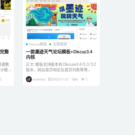
Discuz模板
主题模板
+完整
一款墨迹天气论坛模板+Discuz3.4
内核
 搭建教
正文: 模板支持版本有:Discuzx3.4/3.3/3.2
设计模
版本，网站首页和论坛首页列表等等...
1
yuanma
2022-3-22
0
1